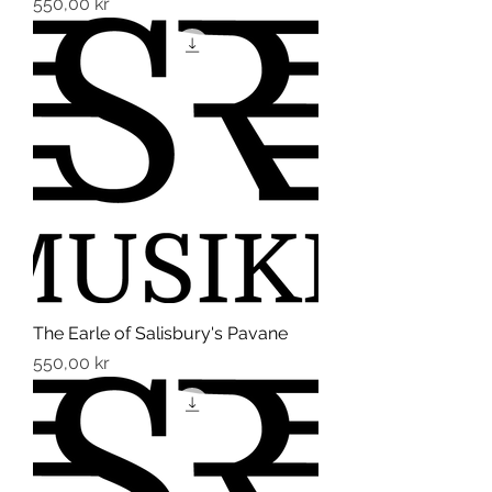
Pris
550,00 kr
The Earle of Salisbury's Pavane
Pris
550,00 kr