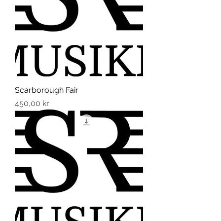
Scarborough Fair
Pris
450,00 kr