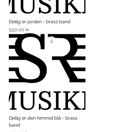
Deilig er jorden - brass band
Pris
550,00 kr
Deilig er den himmel blå - brass
band