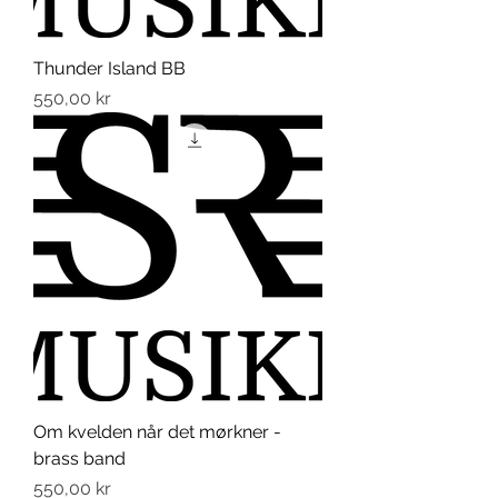
Thunder Island BB
Pris
550,00 kr
Om kvelden når det mørkner -
brass band
Pris
550,00 kr