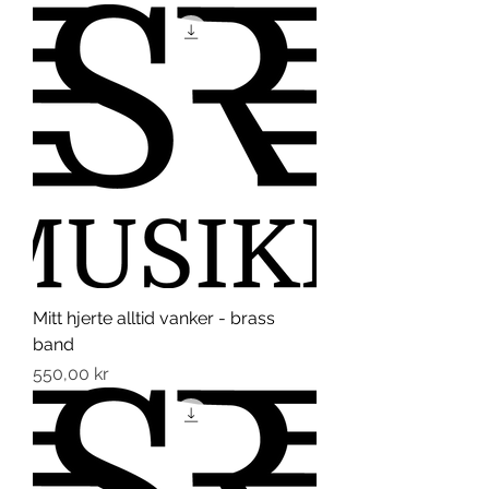
Mitt hjerte alltid vanker - brass
band
Pris
550,00 kr